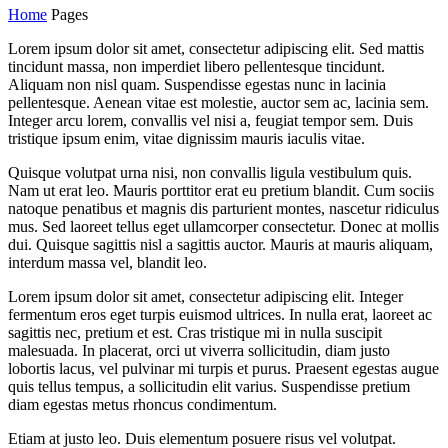
Home
Pages
Lorem ipsum dolor sit amet, consectetur adipiscing elit. Sed mattis
tincidunt massa, non imperdiet libero pellentesque tincidunt.
Aliquam non nisl quam. Suspendisse egestas nunc in lacinia
pellentesque. Aenean vitae est molestie, auctor sem ac, lacinia sem.
Integer arcu lorem, convallis vel nisi a, feugiat tempor sem. Duis
tristique ipsum enim, vitae dignissim mauris iaculis vitae.
Quisque volutpat urna nisi, non convallis ligula vestibulum quis.
Nam ut erat leo. Mauris porttitor erat eu pretium blandit. Cum sociis
natoque penatibus et magnis dis parturient montes, nascetur ridiculus
mus. Sed laoreet tellus eget ullamcorper consectetur. Donec at mollis
dui. Quisque sagittis nisl a sagittis auctor. Mauris at mauris aliquam,
interdum massa vel, blandit leo.
Lorem ipsum dolor sit amet, consectetur adipiscing elit. Integer
fermentum eros eget turpis euismod ultrices. In nulla erat, laoreet ac
sagittis nec, pretium et est. Cras tristique mi in nulla suscipit
malesuada. In placerat, orci ut viverra sollicitudin, diam justo
lobortis lacus, vel pulvinar mi turpis et purus. Praesent egestas augue
quis tellus tempus, a sollicitudin elit varius. Suspendisse pretium
diam egestas metus rhoncus condimentum.
Etiam at justo leo. Duis elementum posuere risus vel volutpat.