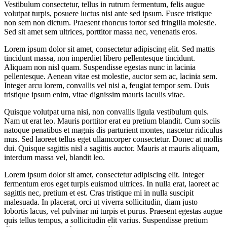
Vestibulum consectetur, tellus in rutrum fermentum, felis augue
volutpat turpis, posuere luctus nisi ante sed ipsum. Fusce tristique
non sem non dictum. Praesent rhoncus tortor sed fringilla molestie.
Sed sit amet sem ultrices, porttitor massa nec, venenatis eros.
Lorem ipsum dolor sit amet, consectetur adipiscing elit. Sed mattis
tincidunt massa, non imperdiet libero pellentesque tincidunt.
Aliquam non nisl quam. Suspendisse egestas nunc in lacinia
pellentesque. Aenean vitae est molestie, auctor sem ac, lacinia sem.
Integer arcu lorem, convallis vel nisi a, feugiat tempor sem. Duis
tristique ipsum enim, vitae dignissim mauris iaculis vitae.
Quisque volutpat urna nisi, non convallis ligula vestibulum quis.
Nam ut erat leo. Mauris porttitor erat eu pretium blandit. Cum sociis
natoque penatibus et magnis dis parturient montes, nascetur ridiculus
mus. Sed laoreet tellus eget ullamcorper consectetur. Donec at mollis
dui. Quisque sagittis nisl a sagittis auctor. Mauris at mauris aliquam,
interdum massa vel, blandit leo.
Lorem ipsum dolor sit amet, consectetur adipiscing elit. Integer
fermentum eros eget turpis euismod ultrices. In nulla erat, laoreet ac
sagittis nec, pretium et est. Cras tristique mi in nulla suscipit
malesuada. In placerat, orci ut viverra sollicitudin, diam justo
lobortis lacus, vel pulvinar mi turpis et purus. Praesent egestas augue
quis tellus tempus, a sollicitudin elit varius. Suspendisse pretium