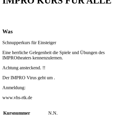
IMPRO KURS FÜR ALLE
05
Okt
14:00
17:00
IMPRO Kurs für alle
Einsteigerlevel
14:00 -
17:00
(GMT+00:00)
Erich Kästner Strasse 5
Was
Schnupperkurs für Einsteiger
Eine herrliche Gelegenheit die Spiele und Übungen des
IMPROtheaters kennenzulernen.
Achtung ansteckend. !!
Der IMPRO Virus geht um .
Anmeldung:
www.vhs-rtk.de
Kursnummer
N.N.