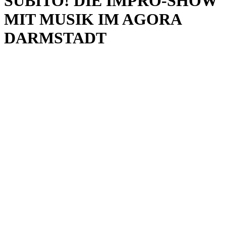
SUBITO! DIE IMPRO-SHOW
MIT MUSIK IM AGORA
DARMSTADT
20
Feb
20:00
22:30
Subito! Die Impro-Show mit Musik im
Agora Darmstadt
20:00 - 22:30
(GMT+00:00)
Erbacher Str. 89
Darmstadt