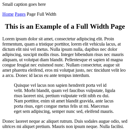
Small caption goes here
Home
Pages
Page Full Width
This is an Example of a Full Width Page
Lorem ipsum dolor sit amet, consectetur adipiscing elit. Proin
fermentum, quam a tristique porttitor, lorem elit vehicula lacus, at
dictum elit nisi vel metus. Nulla ipsum nulla, dapibus nec dolor
adipiscing, suscipit mollis risus. Integer bibendum risus nec mauris
aliquam, ut volutpat diam blandit. Pellentesque et sapien id magna
congue feugiat nec euismod nunc. Nullam consectetur, augue sit
amet pharetra eleifend, eros mi volutpat justo, nec tincidunt velit leo
a arcu. Donec id lacus eu ante tempus interdum.
Quisque vel lacus non sapien hendrerit porta vel id
velit. Morbi blandit, quam vel faucibus vulputate, ligula
risus laoreet nisi, pretium vulputate velit nibh eu dui.
Nam porttitor, enim sit amet blandit gravida, ante lacus
porta risus, eget congue metus felis ut mi. Maecenas
eget sem adipiscing, semper nunc sed, eleifend mauris.
Donec laoreet neque ac aliquet rutrum. Duis sodales augue odio, sed
ultrices mi aliquet pretium. Mauris non ipsum neque. Nulla facilisi.