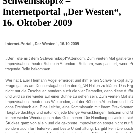
Schweinskopf« –
Internetportal „Der Westen“,
16. Oktober 2009
Internet-Portal „Der Westen“, 16.10.2009
„Der Tote mit dem Schweinskopf“
Attendorn. Zum vierten Mal gastierte
Improvisationstheater Subito in Attendorn. Seltsam, was passiert, wenn Pic
tragende Rolle bekommen.
Wer hat Bauer Hermann Vogel ermordet und ihm einen Schweinskopf aufg
Frage galt es am Donnerstagabend in den ü_NN Hallen zu klären. Das Erge
nicht nur die Zuschauer, sondern auch die vier Darsteller, denn diese Auff
und wird so nie wieder auf einer Bühne zu sehen sein.
Zum vierten Mal st
Improvisationstheater aus Wiesbaden, auf der Bühne in Attendorn und ließ
ohne Drehbuch ein. Eine Leiche, eine Kommissarin mit ihrem Praktikanten
Hauptverdächtige und natürlich jede Menge Verwicklungen, Indizien und M
immer wieder Wendungen in das Geschehen.
Die Handlung entwickelt sic
Stückes ganz von allein und die gekonnte Improvisation sorgte nicht nur 
sondern auch für Heiterkeit und beste Unterhaltung. Es gibt kein Drehbuch