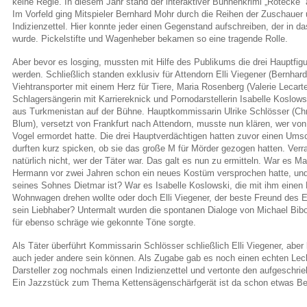
keine Regie. In diesem Jahr stand der interaktiver Bühnenkrimi „Rotecke” 
Im Vorfeld ging Mitspieler Bernhard Mohr durch die Reihen der Zuschaue
Indizienzettel. Hier konnte jeder einen Gegenstand aufschreiben, der in d
wurde. Pickelstifte und Wagenheber bekamen so eine tragende Rolle.
Aber bevor es losging, mussten mit Hilfe des Publikums die drei Hauptfig
werden. Schließlich standen exklusiv für Attendorn Elli Viegener (Bernhar
Viehtransporter mit einem Herz für Tiere, Maria Rosenberg (Valerie Lecarte
Schlagersängerin mit Karriereknick und Pornodarstellerin Isabelle Koslows
aus Turkmenistan auf der Bühne. Hauptkommissarin Ulrike Schlösser (Chr
Blum), versetzt von Frankfurt nach Attendorn, musste nun klären, wer vo
Vogel ermordet hatte. Die drei Hauptverdächtigen hatten zuvor einen Um
durften kurz spicken, ob sie das große M für Mörder gezogen hatten. Verra
natürlich nicht, wer der Täter war. Das galt es nun zu ermitteln. War es M
Hermann vor zwei Jahren schon ein neues Kostüm versprochen hatte, und 
seines Sohnes Dietmar ist? War es Isabelle Koslowski, die mit ihm einen 
Wohnwagen drehen wollte oder doch Elli Viegener, der beste Freund des 
sein Liebhaber? Untermalt wurden die spontanen Dialoge von Michael Bib
für ebenso schräge wie gekonnte Töne sorgte.
Als Täter überführt Kommissarin Schlösser schließlich Elli Viegener, aber 
auch jeder andere sein können. Als Zugabe gab es noch einen echten Lec
Darsteller zog nochmals einen Indizienzettel und vertonte den aufgeschr
Ein Jazzstück zum Thema Kettensägenschärfgerät ist da schon etwas B